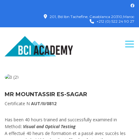
201, Bd Ibn Tachefine, Casablanca 20310,Maroc
+212 (0) 522 24 90 27
Togg
MR MOUNTASSIR ES-SAGAR
Certificate N
AUT/II/0812
Has been 40 hours trained and successfully examined in
Method
:
Visual and Optical Testing
A effectué 40 heurs de formation et a passé avec succès les