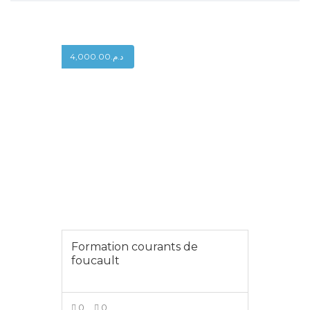
4,000.00
د.م.
Formation courants de
foucault
0
0